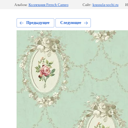
Альбом:
Коллекция French Cameo
Сайт:
krassula-sochi.ru
И
Предыдущее
Следующее