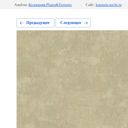
Альбом:
Коллекция Plains&Textures
Сайт:
krassula-sochi.ru
Предыдущее
Следующее