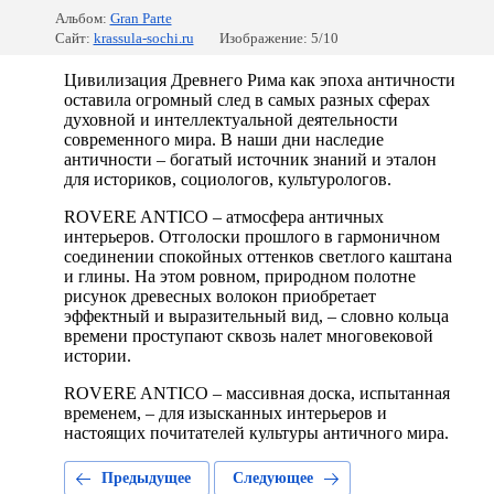
Альбом:
Gran Parte
Сайт:
krassula-sochi.ru
Изображение: 5/10
Цивилизация Древнего Рима как эпоха античности
оставила огромный след в самых разных сферах
духовной и интеллектуальной деятельности
современного мира. В наши дни наследие
античности – богатый источник знаний и эталон
для историков, социологов, культурологов.
ROVERE ANTICO – атмосфера античных
интерьеров. Отголоски прошлого в гармоничном
соединении спокойных оттенков светлого каштана
и глины. На этом ровном, природном полотне
рисунок древесных волокон приобретает
эффектный и выразительный вид, – словно кольца
времени проступают сквозь налет многовековой
истории.
ROVERE ANTICO – массивная доска, испытанная
временем, – для изысканных интерьеров и
настоящих почитателей культуры античного мира.
Предыдущее
Следующее