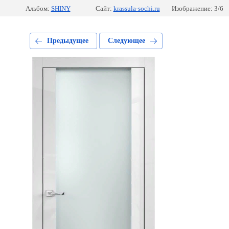
Альбом:
SHINY
Сайт:
krassula-sochi.ru
Изображение: 3/6
Предыдущее
Следующее